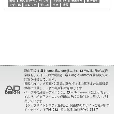
宴会
炭火
仲間でワイワイ
子供連れ可
個室有り
駐車場有
そずり鍋
コロッケ
干し肉
弁当
惣菜
津山瓦版は
Internet Explorer(8以上)、
Mozilla Firefox(通
常版もしくはESR版の最新)、
Google Chrome(最新版)での
閲覧を推奨しています。
掲載されている写真･文章等の著作権は津山瓦版または情報提
供者に帰属し、一切の無断転載を禁じます。
ページ内の絵文字アイコンは、
twitter/twemoji
により表示し
ており、絵文字アイコンの画像は
CC BY 4.0
に基づいて利
用しています。
【ウェブサイトシステム提供元】岡山県のデザイン会社
(有)ア
ド・デザイン
〒708-0821 岡山県津山市野介代1338-7