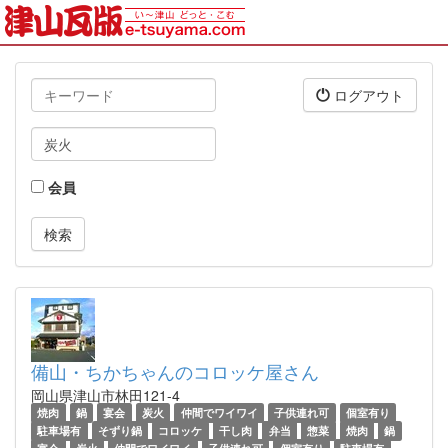
キ
ログアウト
ー
ワ
タ
ー
グ
ド
会員
備山・ちかちゃんのコロッケ屋さん
岡山県津山市林田121-4
焼肉
鍋
宴会
炭火
仲間でワイワイ
子供連れ可
個室有り
駐車場有
そずり鍋
コロッケ
干し肉
弁当
惣菜
焼肉
鍋