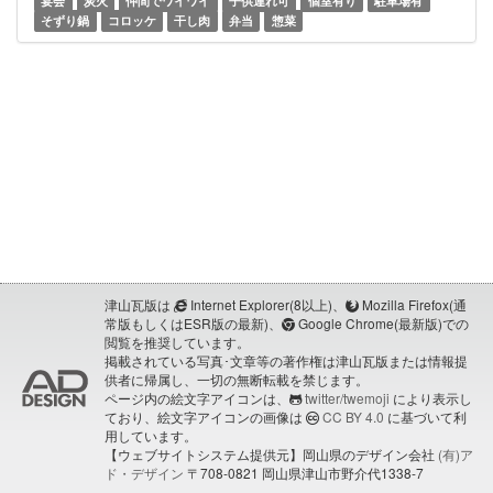
宴会
炭火
仲間でワイワイ
子供連れ可
個室有り
駐車場有
そずり鍋
コロッケ
干し肉
弁当
惣菜
津山瓦版は
Internet Explorer(8以上)、
Mozilla Firefox(通
常版もしくはESR版の最新)、
Google Chrome(最新版)での
閲覧を推奨しています。
掲載されている写真･文章等の著作権は津山瓦版または情報提
供者に帰属し、一切の無断転載を禁じます。
ページ内の絵文字アイコンは、
twitter/twemoji
により表示し
ており、絵文字アイコンの画像は
CC BY 4.0
に基づいて利
用しています。
【ウェブサイトシステム提供元】岡山県のデザイン会社
(有)ア
ド・デザイン
〒708-0821 岡山県津山市野介代1338-7