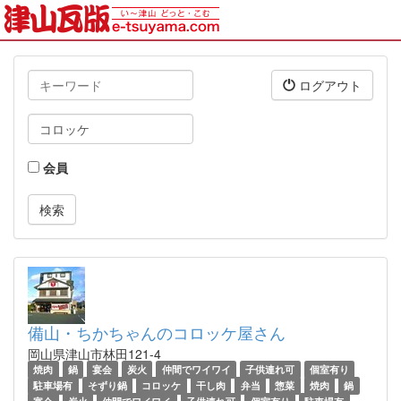
キ
ログアウト
ー
ワ
タ
ー
グ
ド
会員
備山・ちかちゃんのコロッケ屋さん
岡山県津山市林田121-4
焼肉
鍋
宴会
炭火
仲間でワイワイ
子供連れ可
個室有り
駐車場有
そずり鍋
コロッケ
干し肉
弁当
惣菜
焼肉
鍋