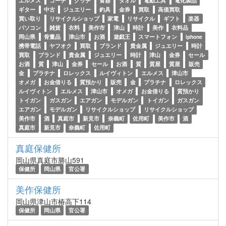
エルメス
コーチ
グッチ
食器
タオル
電動工具
電化製品
ギター
中古
ジュエリー
釣具
金券
買取
高価買取
買い取り
リサイクルショップ
家電
リサイクル
ギフト
楽器
パソコン
雑貨
衣料
美作市
津山
時計
美作
衣料品
岡山県
骨董品
津山市
お酒
遊戯王
スマートフォン
iphone
携帯電話
ヤフオク
買取
ブランド
貴金属
ジュエリー
時計
買取
ブランド
貴金属
ジュエリー
時計
津山
金券
セール
お酒
質
津山
金券
セール
お酒
質
質屋
質屋
販売
金
プラチナ
ロレックス
ルイヴィトン
エルメス
津山市
オメガ
お金借りる
質預かり
販売
金
プラチナ
ロレックス
ルイヴィトン
エルメス
津山市
オメガ
お金借りる
質預かり
トイガン
ガスガン
エアガン
モデルガン
トイガン
ガスガン
エアガン
モデルガン
リサイクルショップ
リサイクルショップ
美作市
酒
真庭市
新見市
奈義町
佐用町
美作市
酒
真庭市
新見市
奈義町
佐用町
真庭保健所
岡山県真庭市勝山591
保健所
岡山県
官公署
美作保健所
岡山県津山市椿高下114
保健所
岡山県
官公署