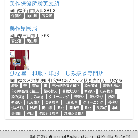
美作保健所勝英支所
岡山県美作市入田291-2
保健所
岡山県
官公署
美作県民局
岡山県津山市山下53
官公署
岡山県
ひな屋 和服・洋服 しみ抜き専門店
岡山県久米郡美咲町打穴中1067-1シミ抜き専門店 ひな屋
着物
帯
着物
帯
部分柄色替え補正
染め替え
着物丸洗い
部分柄色替え補正
染め替え
着物丸洗い
衿洗い
しみ抜き
染み抜き
しみぬき
クリーニング
帯洗い
洗い張り
洗張
衿洗い
しみ抜き
染み抜き
しみぬき
クリーニング
帯洗い
洗い張り
洗張
岡山県
県北
岡山県
県北
美咲町
津山
美咲町
津山
洋服シミ抜き
洋服シミ抜き
津山瓦版は
Internet Explorer(8以上)、
Mozilla Firefox(通