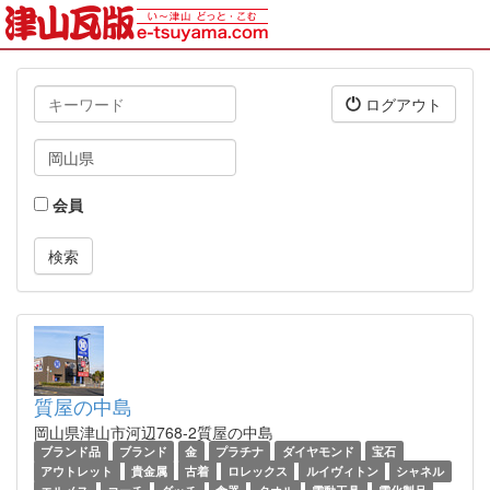
キ
ログアウト
ー
ワ
タ
ー
グ
ド
会員
質屋の中島
岡山県津山市河辺768-2質屋の中島
ブランド品
ブランド
金
プラチナ
ダイヤモンド
宝石
アウトレット
貴金属
古着
ロレックス
ルイヴィトン
シャネル