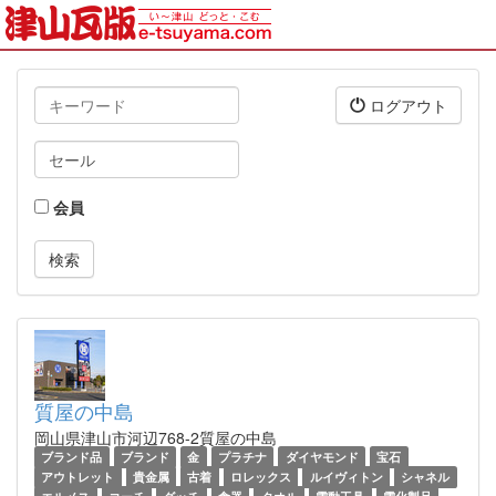
キ
ログアウト
ー
ワ
タ
ー
グ
ド
会員
質屋の中島
岡山県津山市河辺768-2質屋の中島
ブランド品
ブランド
金
プラチナ
ダイヤモンド
宝石
アウトレット
貴金属
古着
ロレックス
ルイヴィトン
シャネル