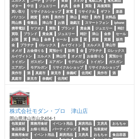
エルメス
コーチ
グッチ
食器
タオル
電動工具
電化製品
ギター
中古
ジュエリー
釣具
金券
買取
高価買取
買い取り
リサイクルショップ
家電
リサイクル
ギフト
楽器
パソコン
雑貨
衣料
美作市
津山
時計
美作
衣料品
岡山県
骨董品
津山市
お酒
遊戯王
スマートフォン
iphone
携帯電話
ヤフオク
買取
ブランド
貴金属
ジュエリー
時計
買取
ブランド
貴金属
ジュエリー
時計
津山
金券
セール
お酒
質
津山
金券
セール
お酒
質
質屋
質屋
販売
金
プラチナ
ロレックス
ルイヴィトン
エルメス
津山市
オメガ
お金借りる
質預かり
販売
金
プラチナ
ロレックス
ルイヴィトン
エルメス
津山市
オメガ
お金借りる
質預かり
トイガン
ガスガン
エアガン
モデルガン
トイガン
ガスガン
エアガン
モデルガン
リサイクルショップ
リサイクルショップ
美作市
酒
真庭市
新見市
奈義町
佐用町
美作市
酒
真庭市
新見市
奈義町
佐用町
株式会社モダン・プロ 津山店
岡山県津山市山北404-1
包装資材
業務用食材
イベント用品
厨房用品
文房具
おもちゃ
食品容器
お祭り用品
パーティグッズ
陶器
包装資材
業務用食材
イベント用品
厨房用品
文房具
おもちゃ
食品容器