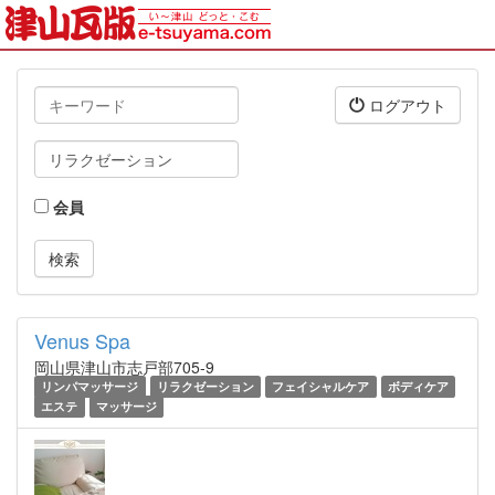
キ
ログアウト
ー
ワ
タ
ー
グ
ド
会員
Venus Spa
岡山県津山市志戸部705-9
リンパマッサージ
リラクゼーション
フェイシャルケア
ボディケア
エステ
マッサージ