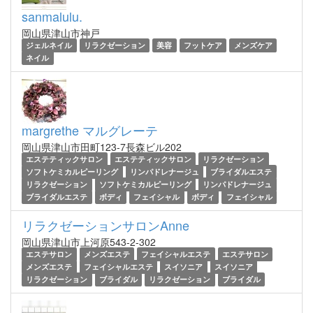
sanmalulu.
岡山県津山市神戸
ジェルネイル
リラクゼーション
美容
フットケア
メンズケア
ネイル
margrethe マルグレーテ
岡山県津山市田町123-7長森ビル202
エステティックサロン
エステティックサロン
リラクゼーション
ソフトケミカルピーリング
リンパドレナージュ
ブライダルエステ
リラクゼーション
ソフトケミカルピーリング
リンパドレナージュ
ブライダルエステ
ボディ
フェイシャル
ボディ
フェイシャル
リラクゼーションサロンAnne
岡山県津山市上河原543-2-302
エステサロン
メンズエステ
フェイシャルエステ
エステサロン
メンズエステ
フェイシャルエステ
スイソニア
スイソニア
リラクゼーション
ブライダル
リラクゼーション
ブライダル