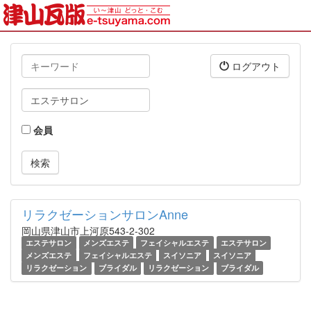
キ
ログアウト
ー
ワ
タ
ー
グ
ド
会員
リラクゼーションサロンAnne
岡山県津山市上河原543-2-302
エステサロン
メンズエステ
フェイシャルエステ
エステサロン
メンズエステ
フェイシャルエステ
スイソニア
スイソニア
リラクゼーション
ブライダル
リラクゼーション
ブライダル