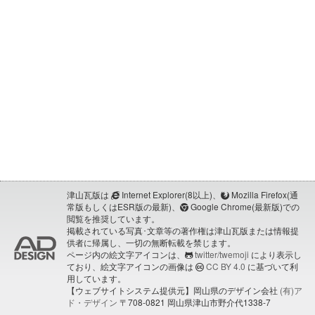
津山瓦版は
Internet Explorer(8以上)、
Mozilla Firefox(通
常版もしくはESR版の最新)、
Google Chrome(最新版)での
閲覧を推奨しています。
掲載されている写真･文章等の著作権は津山瓦版または情報提
供者に帰属し、一切の無断転載を禁じます。
ページ内の絵文字アイコンは、
twitter/twemoji
により表示し
ており、絵文字アイコンの画像は
CC BY 4.0
に基づいて利
用しています。
【ウェブサイトシステム提供元】岡山県のデザイン会社
(有)ア
ド・デザイン
〒708-0821 岡山県津山市野介代1338-7