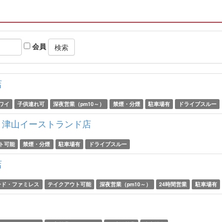
会員
店
ワイ
子供連れ可
深夜営業（pm10～）
禁煙・分煙
駐車場有
ドライブスルー
 津山イーストランド店
ト可能
禁煙・分煙
駐車場有
ドライブスルー
店
ード・ファミレス
テイクアウト可能
深夜営業（pm10～）
24時間営業
駐車場有