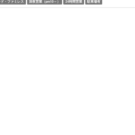
ード・ファミレス
深夜営業（pm10～）
24時間営業
駐車場有