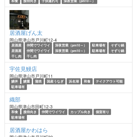
和食
接待向き
子供連れ可
深夜営業（pm10～）
居酒屋げん太
岡山県津山市戸川町12-4
居酒屋
仲間でワイワイ
深夜営業（pm10～）
駐車場有
そずり鍋
居酒屋
仲間でワイワイ
深夜営業（pm10～）
駐車場有
そずり鍋
干し肉
干し肉
宇佐見鰻店
岡山県津山市戸川町11
鰻丼
鰻重
蒲焼
国産うなぎ
浜名湖
和食
テイクアウト可能
駐車場有
織部
岡山県津山市田町12-3
和食
接待向き
仲間でワイワイ
カップル向き
個室有り
駐車場有
居酒屋かわはら