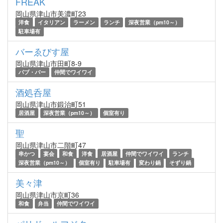
FREAK
岡山県津山市美濃町23
洋食
イタリアン
ラーメン
ランチ
深夜営業（pm10～）
駐車場有
バーゑびす屋
岡山県津山市田町8-9
パブ・バー
仲間でワイワイ
酒処呑屋
岡山県津山市鍛治町51
居酒屋
深夜営業（pm10～）
個室有り
聖
岡山県津山市二階町47
串かつ
宴会
和食
洋食
居酒屋
仲間でワイワイ
ランチ
深夜営業（pm10～）
個室有り
駐車場有
変わり鍋
そずり鍋
美々津
岡山県津山市京町36
和食
弁当
仲間でワイワイ