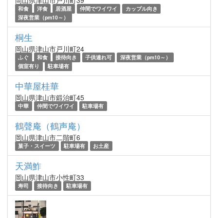
岡山県津山市戸川町39
和食
洋食
居酒屋
仲間でワイワイ
カップル向き
深夜営業（pm10～）
桐生
岡山県津山市戸川町24
ふぐ
和食
接待向き
子供連れ可
深夜営業（pm10～）
個室有り
駐車場有
中華屋桂華
岡山県津山市鍛治町45
中華
仲間でワイワイ
駐車場有
鶴聲庵（鶴声庵）
岡山県津山市二階町6
菓子・スイーツ
駐車場有
お土産
天満鮓
岡山県津山市小性町33
寿司
接待向き
駐車場有