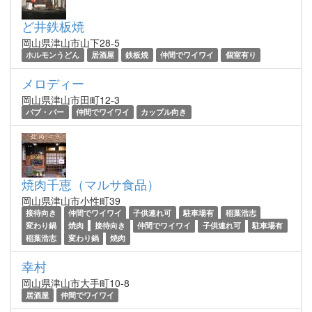
ど井鉄板焼
岡山県津山市山下28-5
ホルモンうどん
居酒屋
鉄板焼
仲間でワイワイ
個室有り
メロディー
岡山県津山市田町12-3
パブ・バー
仲間でワイワイ
カップル向き
焼肉千恵（マルサ食品）
岡山県津山市小性町39
接待向き
仲間でワイワイ
子供連れ可
駐車場有
稲葉浩志
変わり鍋
焼肉
接待向き
仲間でワイワイ
子供連れ可
駐車場有
稲葉浩志
変わり鍋
焼肉
幸村
岡山県津山市大手町10-8
居酒屋
仲間でワイワイ