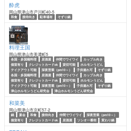
酔虎
岡山県津山市戸川町40-5
和食
接待向き
駐車場有
そずり鍋
料理王国
岡山県津山市美濃町5
各国・多国籍料理
居酒屋
仲間でワイワイ
カップル向き
個室有り
クレジットカードok
貸切可能
ホルモンうどん
テイクアウト可能
深夜営業（pm10～）
子供連れ可
そずり鍋
各国・多国籍料理
居酒屋
仲間でワイワイ
カップル向き
個室有り
クレジットカードok
貸切可能
ホルモンうどん
テイクアウト可能
深夜営業（pm10～）
子供連れ可
そずり鍋
津山ホルモンうどん研究会
津山ホルモンうどん研究会
和菜美
岡山県津山市京町57-2
鍋
宴会
和食
接待向き
仲間でワイワイ
深夜営業（pm10～）
個室有り
クレジットカードok
居酒屋
ソシオ一番街
変わり鍋