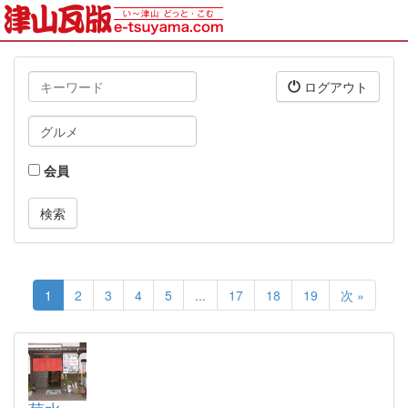
キ
ログアウト
ー
ワ
タ
ー
グ
ド
会員
1
2
3
4
5
...
17
18
19
次 »