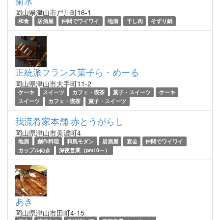
菊水
岡山県津山市戸川町16-1
和食
居酒屋
仲間でワイワイ
地酒
干し肉
そずり鍋
正統派フランス菓子ら・めーる
岡山県津山市大手町11-2
ケーキ
スイーツ
カフェ・喫茶
菓子・スイーツ
ケーキ
スイーツ
カフェ・喫茶
菓子・スイーツ
我流肴家本舗 赤とうがらし
岡山県津山市美濃町4
地酒
創作料理
和風モダン
居酒屋
宴会
仲間でワイワイ
カップル向き
深夜営業（pm10～）
あき
岡山県津山市田町4-15