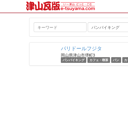
キ
タ
ー
グ
ワ
ー
パリドールフジタ
ド
岡山県津山市堺町3
パンバイキング
カフェ・喫茶
パン
カ