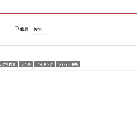
会員
ップル向き
ランチ
バイキング
ソシオ一番街