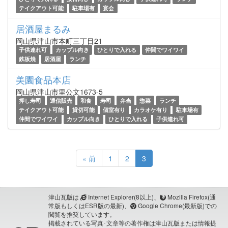
テイクアウト可能
駐車場有
宴会
居酒屋まるみ
岡山県津山市本町三丁目21
子供連れ可
カップル向き
ひとりで入れる
仲間でワイワイ
鉄板焼
居酒屋
ランチ
美園食品本店
岡山県津山市里公文1673-5
押し寿司
通信販売
和食
寿司
弁当
惣菜
ランチ
テイクアウト可能
貸切可能
個室有り
カラオケ有り
駐車場有
仲間でワイワイ
カップル向き
ひとりで入れる
子供連れ可
« 前
1
2
3
津山瓦版は
Internet Explorer(8以上)、
Mozilla Firefox(通
常版もしくはESR版の最新)、
Google Chrome(最新版)での
閲覧を推奨しています。
掲載されている写真･文章等の著作権は津山瓦版または情報提