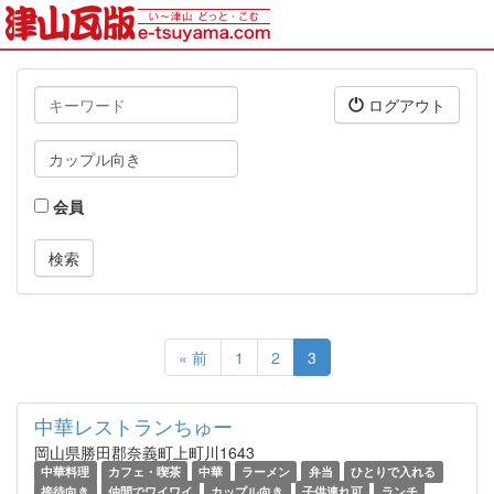
キ
ログアウト
ー
ワ
タ
ー
グ
ド
会員
« 前
1
2
3
中華レストランちゅー
岡山県勝田郡奈義町上町川1643
中華料理
カフェ・喫茶
中華
ラーメン
弁当
ひとりで入れる
接待向き
仲間でワイワイ
カップル向き
子供連れ可
ランチ