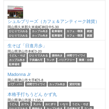
シュルプリーズ（カフェ＆アンティーク雑貨）
岡山県久米郡久米南町神目中5-30
ひとりで入れる
カップル向き
駐車場有
カフェ・喫茶
雑貨
ひとりで入れる
カップル向き
駐車場有
カフェ・喫茶
雑貨
生そば「日進月歩」
岡山県津山市本町3-20
うどん・そば
ひとりで入れる
接待向き
仲間でワイワイ
カップル向き
子供連れ可
ランチ
バリアフリー
禁煙・分煙
駐車場有
Madonna Jr
岡山県津山市大手町5-8
パブ・バー
仲間でワイワイ
カップル向き
貸切可能
本格手打ちうどん かず丸
岡山県津山市坂上135-1
うどん
おでん
天ぷら
おにぎり
いなり
うどん・そば
ひとりで入れる
接待向き
カップル向き
子供連れ可
ランチ