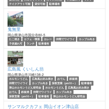
テイクアウト可能
貸切可能
駐車場有
鬼無里
岡山県津山市国分寺80-5
たこ焼き
カフェ・喫茶
カレー
仲間でワイワイ
カップル向き
子供連れ可
ランチ
駐車場有
広島風 くいしん坊
岡山県津山市川崎138-2
ホルモンうどん
広島風お好み焼き
おでん
鉄板焼
仲間でワイワイ
カップル向き
深夜営業（pm10～）
駐車場有
津山ホルモンうどん研究会
ホルモンうどん
広島風お好み焼き
おでん
鉄板焼
仲間でワイワイ
カップル向き
深夜営業（pm10～）
駐車場有
津山ホルモンうどん研究会
サンマルクカフェ 岡山イオン津山店