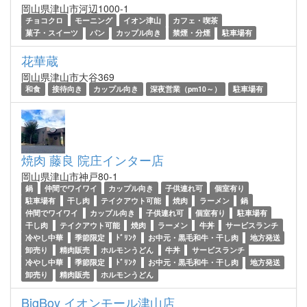
岡山県津山市河辺1000-1
チョコクロ
モーニング
イオン津山
カフェ・喫茶
菓子・スイーツ
パン
カップル向き
禁煙・分煙
駐車場有
花華蔵
岡山県津山市大谷369
和食
接待向き
カップル向き
深夜営業（pm10～）
駐車場有
焼肉 藤良 院庄インター店
岡山県津山市神戸80-1
鍋
仲間でワイワイ
カップル向き
子供連れ可
個室有り
駐車場有
干し肉
テイクアウト可能
焼肉
ラーメン
鍋
仲間でワイワイ
カップル向き
子供連れ可
個室有り
駐車場有
干し肉
テイクアウト可能
焼肉
ラーメン
牛丼
サービスランチ
冷やし中華
季節限定
ﾄﾞﾘﾝｸ
お中元・黒毛和牛・干し肉
地方発送
卸売り
精肉販売
ホルモンうどん
牛丼
サービスランチ
冷やし中華
季節限定
ﾄﾞﾘﾝｸ
お中元・黒毛和牛・干し肉
地方発送
卸売り
精肉販売
ホルモンうどん
BigBoy イオンモール津山店