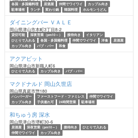
各国・多国籍料理
居酒屋
仲間でワイワイ
カップル向き
駐車場有
ランチ
変わり鍋
韓国料理
ホルモンうどん
ダイニングバー ＶＡＬＥ
岡山県津山市本町3丁目8-2
貸切可能
深夜営業（pm10～）
接待向き
イタリアン
ひとりで入れる
各国・多国籍料理
仲間でワイワイ
洋食
居酒屋
カップル向き
パブ・バー
和食
アクアビット
岡山県津山市新職人町6
ひとりで入れる
カップル向き
パブ・バー
マクドナルド 岡山久世店
岡山県真庭市惣180
ハンバーガー
ファーストフード・ファミレス
仲間でワイワイ
カップル向き
子供連れ可
24時間営業
駐車場有
和ちゅう房 深水
岡山県津山市堺町30-6
居酒屋
深夜営業（pm10～）
接待向き
ひとりで入れる
仲間でワイワイ
カップル向き