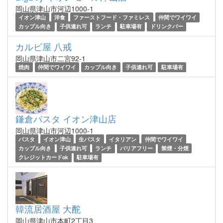
岡山県津山市河辺1000-1
イオン津山
洋食
ファーストフード・ファミレス
仲間でワイワイ
カップル向き
子供連れ可
ランチ
駐車場有
ドリンクバー
カルビ屋 八戒
岡山県津山市二宮92-1
焼肉
仲間でワイワイ
カップル向き
子供連れ可
駐車場有
鎌倉パスタ イオン津山店
岡山県津山市河辺1000-1
パスタ
イオン津山
生パスタ
イタリアン
仲間でワイワイ
カップル向き
子供連れ可
ランチ
バリアフリー
禁煙・分煙
クレジットカードok
駐車場有
韓流居酒屋 大酡
岡山県津山市本町2丁目3