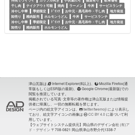
仲間でワイワイ
カップル向き
子供連れ可
個室有り
駐車場有
干し肉
テイクアウト可能
焼肉
ラーメン
牛丼
サービスランチ
冷やし中華
季節限定
ﾄﾞﾘﾝｸ
お中元・黒毛和牛・干し肉
地方発送
卸売り
精肉販売
ホルモンうどん
牛丼
サービスランチ
冷やし中華
季節限定
ﾄﾞﾘﾝｸ
お中元・黒毛和牛・干し肉
地方発送
卸売り
精肉販売
ホルモンうどん
津山瓦版は
Internet Explorer(8以上)、
Mozilla Firefox(通
常版もしくはESR版の最新)、
Google Chrome(最新版)での
閲覧を推奨しています。
掲載されている写真･文章等の著作権は津山瓦版または情報提
供者に帰属し、一切の無断転載を禁じます。
ページ内の絵文字アイコンは、
twitter/twemoji
により表示し
ており、絵文字アイコンの画像は
CC BY 4.0
に基づいて利
用しています。
【ウェブサイトシステム提供元】岡山県のデザイン会社
(有)ア
ド・デザイン
〒708-0821 岡山県津山市野介代1338-7