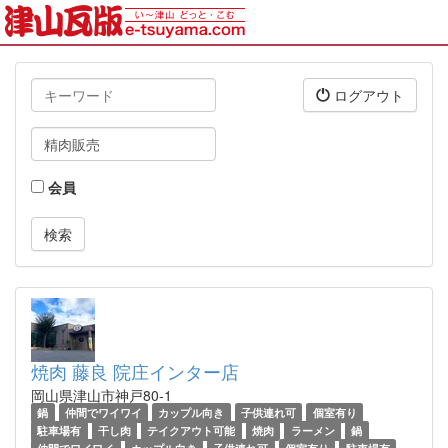
キ
ログアウト
ー
ワ
タ
ー
グ
ド
会員
焼肉 藤良 院庄インター店
岡山県津山市神戸80-1
鍋
仲間でワイワイ
カップル向き
子供連れ可
個室有り
駐車場有
干し肉
テイクアウト可能
焼肉
ラーメン
鍋