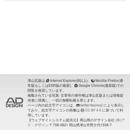
津山瓦版は
Internet Explorer(8以上)、
Mozilla Firefox(通
常版もしくはESR版の最新)、
Google Chrome(最新版)での
閲覧を推奨しています。
掲載されている写真･文章等の著作権は津山瓦版または情報提
供者に帰属し、一切の無断転載を禁じます。
ページ内の絵文字アイコンは、
twitter/twemoji
により表示し
ており、絵文字アイコンの画像は
CC BY 4.0
に基づいて利
用しています。
【ウェブサイトシステム提供元】岡山県のデザイン会社
(有)ア
ド・デザイン
〒708-0821 岡山県津山市野介代1338-7