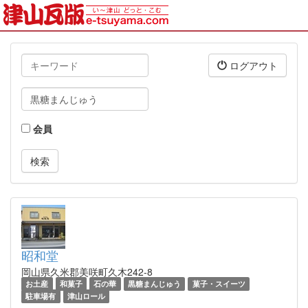
キ
ログアウト
ー
ワ
タ
ー
グ
ド
会員
昭和堂
岡山県久米郡美咲町久木242-8
お土産
和菓子
石の華
黒糖まんじゅう
菓子・スイーツ
駐車場有
津山ロール