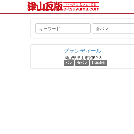
キ
タ
ー
グ
ワ
ー
グランディール
ド
岡山県津山市沼52-8
パン
食パン
駐車場有