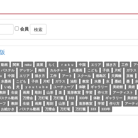
会員
阪
動画
関東
raku
楽展
らく
ｒａｋｕ
中国
エリア
描き方
工作
ア
パステル
デッサン
梅田
カルチャー
水墨画
こども
子供
片町
ガラス
ｕ
中国
エリア
描き方
工作
アート
スクール
都島区
天満橋
京橋
水墨画
こども
子供
片町
ガラス
油彩
教室
水墨
水
墨絵
墨
いぬ
犬
ｙｏｕｔｕｂｅ
ユーチューブ
体験
ギャラリー
美術館
美術
教師
生徒
画廊
彫刻
山形
楽
造形教室
学習
作り方
アーティスト
パステル動画
万燈会
万灯篭
万灯籠
333
333年
体験
ギャラリー
美術館
ーフ
教師
生徒
画廊
彫刻
山形
楽
造形教室
学習
作り方
アーテ
お絵かき
パステル動画
万燈会
万灯篭
万灯籠
333
333年