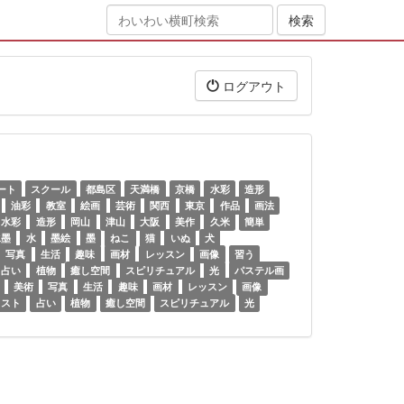
ログアウト
ート
スクール
都島区
天満橋
京橋
水彩
造形
油彩
教室
絵画
芸術
関西
東京
作品
画法
水彩
造形
岡山
津山
大阪
美作
久米
簡単
水墨
水
墨絵
墨
ねこ
猫
いぬ
犬
写真
生活
趣味
画材
レッスン
画像
習う
占い
植物
癒し空間
スピリチュアル
光
パステル画
美術
写真
生活
趣味
画材
レッスン
画像
ィスト
占い
植物
癒し空間
スピリチュアル
光