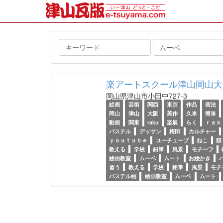
キ
タ
ー
グ
ワ
ー
楽アートスクール津山岡山大
ド
岡山県津山市小田中727-3
絵画
芸術
関西
東京
作品
画法
岡山
津山
大阪
美作
久米
簡単
動画
関東
raku
楽展
らく
ｒａｋ
パステル
デッサン
梅田
カルチャー
ｙｏｕｔｕｂｅ
ユーチューブ
ねこ
猫
教える
学校
鉛筆
風景
モチーフ
絵画教室
ムーベ
ムート
お絵かき
習う
教える
学校
鉛筆
風景
モチ
パステル画
絵画教室
ムーベ
ムート