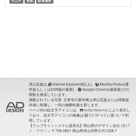
キムチ
惣菜
駐車場有
津山瓦版は
Internet Explorer(8以上)、
Mozilla Firefox(通
常版もしくはESR版の最新)、
Google Chrome(最新版)での
閲覧を推奨しています。
掲載されている写真･文章等の著作権は津山瓦版または情報提
供者に帰属し、一切の無断転載を禁じます。
ページ内の絵文字アイコンは、
twitter/twemoji
により表示し
ており、絵文字アイコンの画像は
CC BY 4.0
に基づいて利
用しています。
【ウェブサイトシステム提供元】岡山県のデザイン会社
(有)ア
ド・デザイン
〒708-0821 岡山県津山市野介代1338-7