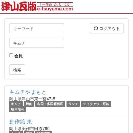
キ
ログアウト
ー
ワ
タ
ー
グ
ド
会員
キムチやまもと
岡山県津山市東一宮47-5
キムチ
焼肉
各国・多国籍料理
ランチ
テイクアウト可能
駐車場有
創作舘 東
岡山県美作市田原760