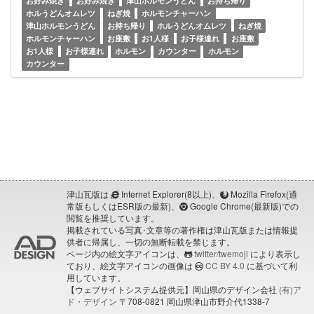
お好み焼き
お好み焼き
津山ホルモンうどん
お持ち帰り
ホルうどんオムレツ
ねぎ焼
ホルモンチャーハン
津山ホルモンうどん
お持ち帰り
ホルうどんオムレツ
ねぎ焼
ホルモンチャーハン
お座敷
お1人様
お子様連れ
お座敷
お1人様
お子様連れ
ホルモン
カウンター
ホルモン
カウンター
津山瓦版は
Internet Explorer(8以上)、
Mozilla Firefox(通
常版もしくはESR版の最新)、
Google Chrome(最新版)での
閲覧を推奨しています。
掲載されている写真･文章等の著作権は津山瓦版または情報提
供者に帰属し、一切の無断転載を禁じます。
ページ内の絵文字アイコンは、
twitter/twemoji
により表示し
ており、絵文字アイコンの画像は
CC BY 4.0
に基づいて利
用しています。
【ウェブサイトシステム提供元】岡山県のデザイン会社
(有)ア
ド・デザイン
〒708-0821 岡山県津山市野介代1338-7