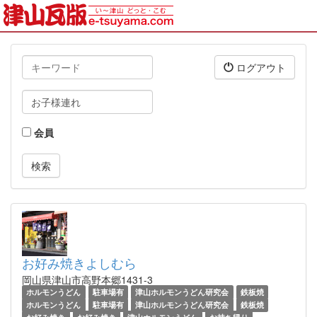
キ
ログアウト
ー
ワ
タ
ー
グ
ド
会員
お好み焼きよしむら
岡山県津山市高野本郷1431-3
ホルモンうどん
駐車場有
津山ホルモンうどん研究会
鉄板焼
ホルモンうどん
駐車場有
津山ホルモンうどん研究会
鉄板焼