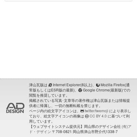
津山瓦版は
Internet Explorer(8以上)、
Mozilla Firefox(通
常版もしくはESR版の最新)、
Google Chrome(最新版)での
閲覧を推奨しています。
掲載されている写真･文章等の著作権は津山瓦版または情報提
供者に帰属し、一切の無断転載を禁じます。
ページ内の絵文字アイコンは、
twitter/twemoji
により表示し
ており、絵文字アイコンの画像は
CC BY 4.0
に基づいて利
用しています。
【ウェブサイトシステム提供元】岡山県のデザイン会社
(有)ア
ド・デザイン
〒708-0821 岡山県津山市野介代1338-7