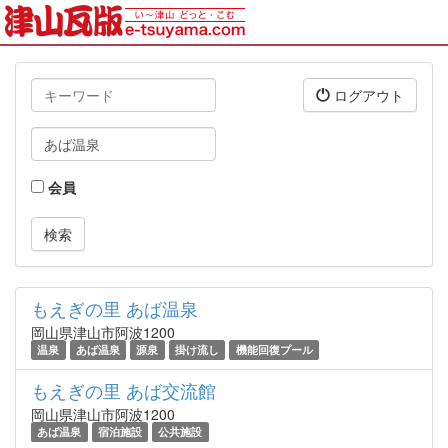
キ
ログアウト
ー
ワ
タ
ー
グ
ド
会員
もえぎの里 あば温泉
岡山県津山市阿波1200
温泉
あば温泉
源泉
掛け流し
機能回復プール
もえぎの里 あば交流館
岡山県津山市阿波1200
あば温泉
宿泊施設
公共施設