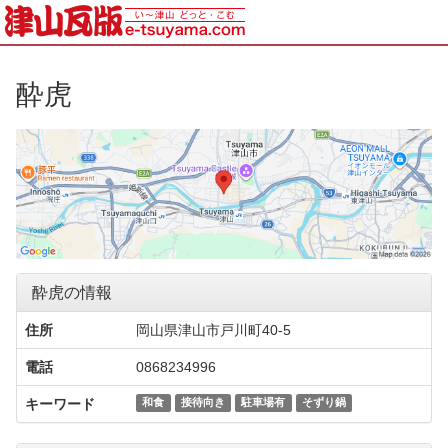
酔虎
酔虎の情報
住所
岡山県津山市戸川町40-5
電話
0868234996
キーワード
和食
接待向き
駐車場有
そずり鍋