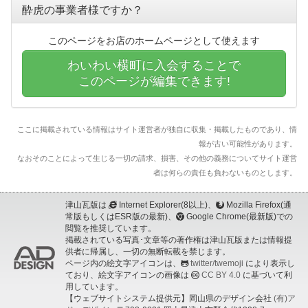
酔虎の事業者様ですか？
このページをお店のホームページとして使えます
わいわい横町に入会することで
このページが編集できます!
ここに掲載されている情報はサイト運営者が独自に収集・掲載したものであり、情
報が古い可能性があります。
なおそのことによって生じる一切の請求、損害、その他の義務についてサイト運営
者は何らの責任も負わないものとします。
津山瓦版は
Internet Explorer(8以上)、
Mozilla Firefox(通
常版もしくはESR版の最新)、
Google Chrome(最新版)での
閲覧を推奨しています。
掲載されている写真･文章等の著作権は津山瓦版または情報提
供者に帰属し、一切の無断転載を禁じます。
ページ内の絵文字アイコンは、
twitter/twemoji
により表示し
ており、絵文字アイコンの画像は
CC BY 4.0
に基づいて利
用しています。
【ウェブサイトシステム提供元】岡山県のデザイン会社
(有)ア