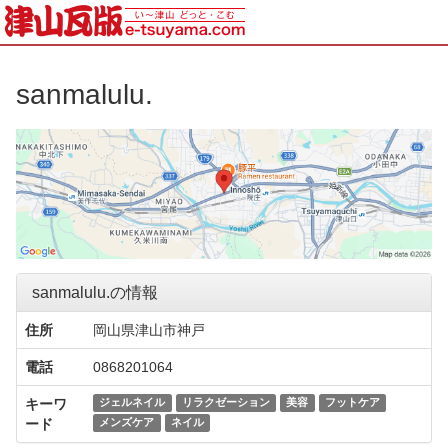
sanmalulu.
sanmalulu.の情報
住所
岡山県津山市神戸
電話
0868201064
キーワ
ジェルネイル
リラクゼーション
美容
フットケア
ード
メンズケア
ネイル