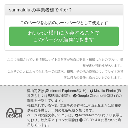
sanmalulu.の事業者様ですか？
このページをお店のホームページとして使えます
わいわい横町に入会することで
このページが編集できます!
ここに掲載されている情報はサイト運営者が独自に収集・掲載したものであり、情
報が古い可能性があります。
なおそのことによって生じる一切の請求、損害、その他の義務についてサイト運営
者は何らの責任も負わないものとします。
津山瓦版は
Internet Explorer(8以上)、
Mozilla Firefox(通
常版もしくはESR版の最新)、
Google Chrome(最新版)での
閲覧を推奨しています。
掲載されている写真･文章等の著作権は津山瓦版または情報提
供者に帰属し、一切の無断転載を禁じます。
ページ内の絵文字アイコンは、
twitter/twemoji
により表示し
ており、絵文字アイコンの画像は
CC BY 4.0
に基づいて利
用しています。