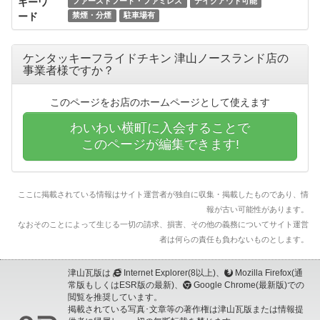
キーワ
ファーストフード・ファミレス
テイクアウト可能
ード
禁煙・分煙
駐車場有
ケンタッキーフライドチキン 津山ノースランド店の
事業者様ですか？
このページをお店のホームページとして使えます
わいわい横町に入会することで
このページが編集できます!
ここに掲載されている情報はサイト運営者が独自に収集・掲載したものであり、情
報が古い可能性があります。
なおそのことによって生じる一切の請求、損害、その他の義務についてサイト運営
者は何らの責任も負わないものとします。
津山瓦版は
Internet Explorer(8以上)、
Mozilla Firefox(通
常版もしくはESR版の最新)、
Google Chrome(最新版)での
閲覧を推奨しています。
掲載されている写真･文章等の著作権は津山瓦版または情報提