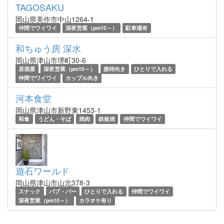
TAGOSAKU
岡山県美作市中山1264-1
仲間でワイワイ
深夜営業（pm10～）
駐車場有
和ちゅう房 深水
岡山県津山市堺町30-6
居酒屋
深夜営業（pm10～）
接待向き
ひとりで入れる
仲間でワイワイ
カップル向き
河本食堂
岡山県津山市新野東1453-1
和食
うどん・そば
焼肉
鉄板焼
仲間でワイワイ
遊石ワールド
岡山県津山市山北378-3
スナック
パブ・バー
ひとりで入れる
仲間でワイワイ
深夜営業（pm10～）
カラオケ有り