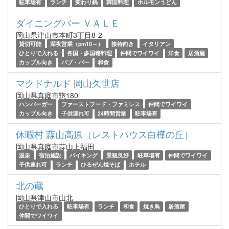
駐車場有
ランチ
変わり鍋
韓国料理
ホルモンうどん
ダイニングバー ＶＡＬＥ
岡山県津山市本町3丁目8-2
貸切可能
深夜営業（pm10～）
接待向き
イタリアン
ひとりで入れる
各国・多国籍料理
仲間でワイワイ
洋食
居酒屋
カップル向き
パブ・バー
和食
マクドナルド 岡山久世店
岡山県真庭市惣180
ハンバーガー
ファーストフード・ファミレス
仲間でワイワイ
カップル向き
子供連れ可
24時間営業
駐車場有
休暇村 蒜山高原（レストハウス白樺の丘）
岡山県真庭市蒜山上福田
温泉
宿泊施設
バイキング
景観良好
駐車場有
仲間でワイワイ
子供連れ可
ランチ
ひるぜん焼そば
ホテル
北の蔵
岡山県津山市山北
ひとりで入れる
駐車場有
ランチ
和食
焼き鳥
居酒屋
仲間でワイワイ