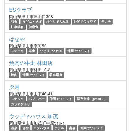
ESクラブ
岡山県津山市津山口308
和食
うどん・そば
ひとりで入れる
仲間でワイワイ
ランチ
駐車場有
健康食
はなや
岡山県津山市京町52
ステーキ
洋食
ひとりで入れる
仲間でワイワイ
焼肉の牛太 林田店
岡山県津山市林田12-2
焼肉
仲間でワイワイ
駐車場有
夕月
岡山県津山市山下46-41
スナック
パブ・バー
仲間でワイワイ
深夜営業（pm10～）
カラオケ有り
ウッディハウス 加茂
岡山県津山市加茂町中原516-1
温泉
合宿
ログハウス
ホテル
宴会
仲間でワイワイ