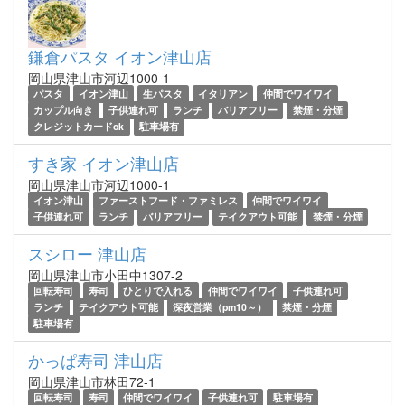
鎌倉パスタ イオン津山店
岡山県津山市河辺1000-1
パスタ
イオン津山
生パスタ
イタリアン
仲間でワイワイ
カップル向き
子供連れ可
ランチ
バリアフリー
禁煙・分煙
クレジットカードok
駐車場有
すき家 イオン津山店
岡山県津山市河辺1000-1
イオン津山
ファーストフード・ファミレス
仲間でワイワイ
子供連れ可
ランチ
バリアフリー
テイクアウト可能
禁煙・分煙
スシロー 津山店
岡山県津山市小田中1307-2
回転寿司
寿司
ひとりで入れる
仲間でワイワイ
子供連れ可
ランチ
テイクアウト可能
深夜営業（pm10～）
禁煙・分煙
駐車場有
かっぱ寿司 津山店
岡山県津山市林田72-1
回転寿司
寿司
仲間でワイワイ
子供連れ可
駐車場有