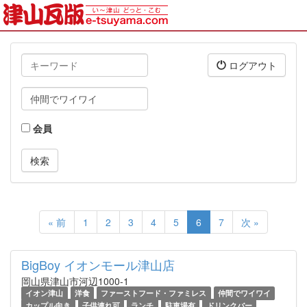
キ
ログアウト
ー
ワ
タ
ー
グ
ド
会員
« 前
1
2
3
4
5
6
7
次 »
BigBoy イオンモール津山店
岡山県津山市河辺1000-1
イオン津山
洋食
ファーストフード・ファミレス
仲間でワイワイ
カップル向き
子供連れ可
ランチ
駐車場有
ドリンクバー