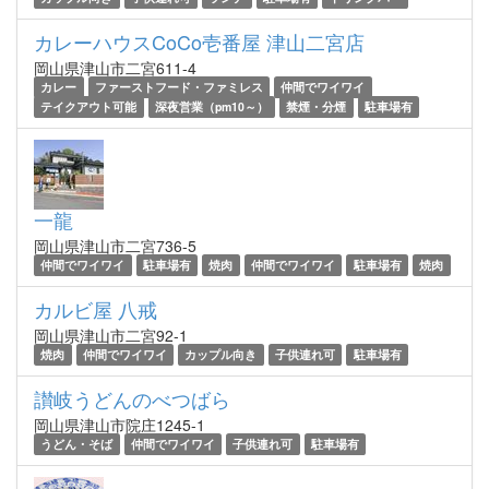
カレーハウスCoCo壱番屋 津山二宮店
岡山県津山市二宮611-4
カレー
ファーストフード・ファミレス
仲間でワイワイ
テイクアウト可能
深夜営業（pm10～）
禁煙・分煙
駐車場有
一龍
岡山県津山市二宮736-5
仲間でワイワイ
駐車場有
焼肉
仲間でワイワイ
駐車場有
焼肉
カルビ屋 八戒
岡山県津山市二宮92-1
焼肉
仲間でワイワイ
カップル向き
子供連れ可
駐車場有
讃岐うどんのべつばら
岡山県津山市院庄1245-1
うどん・そば
仲間でワイワイ
子供連れ可
駐車場有