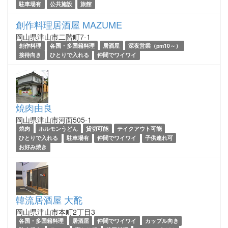
駐車場有
公共施設
旅館
創作料理居酒屋 MAZUME
岡山県津山市二階町7-1
創作料理
各国・多国籍料理
居酒屋
深夜営業（pm10～）
接待向き
ひとりで入れる
仲間でワイワイ
焼肉由良
岡山県津山市河面505-1
焼肉
ホルモンうどん
貸切可能
テイクアウト可能
ひとりで入れる
駐車場有
仲間でワイワイ
子供連れ可
お好み焼き
韓流居酒屋 大酡
岡山県津山市本町2丁目3
各国・多国籍料理
居酒屋
仲間でワイワイ
カップル向き