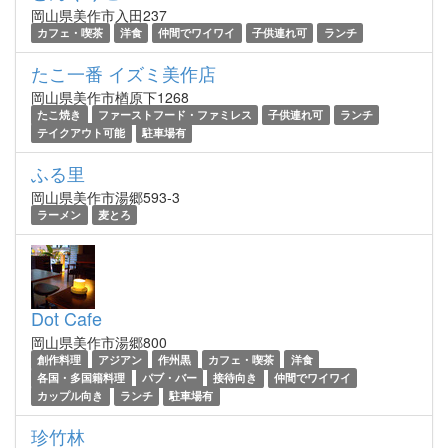
岡山県美作市入田237
カフェ・喫茶
洋食
仲間でワイワイ
子供連れ可
ランチ
たこ一番 イズミ美作店
岡山県美作市楢原下1268
たこ焼き
ファーストフード・ファミレス
子供連れ可
ランチ
テイクアウト可能
駐車場有
ふる里
岡山県美作市湯郷593-3
ラーメン
麦とろ
Dot Cafe
岡山県美作市湯郷800
創作料理
アジアン
作州黒
カフェ・喫茶
洋食
各国・多国籍料理
パブ・バー
接待向き
仲間でワイワイ
カップル向き
ランチ
駐車場有
珍竹林