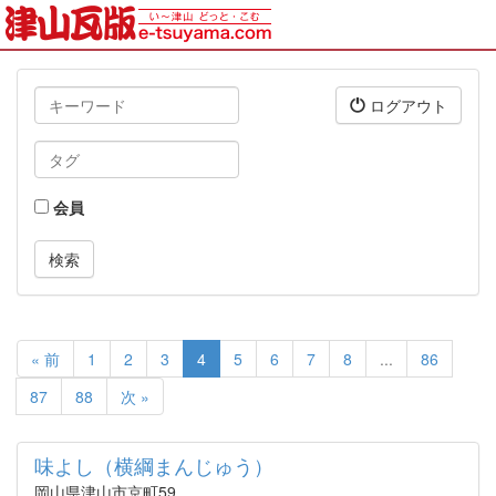
キ
ログアウト
ー
ワ
タ
ー
グ
ド
会員
« 前
1
2
3
4
5
6
7
8
...
86
87
88
次 »
味よし（横綱まんじゅう）
岡山県津山市京町59