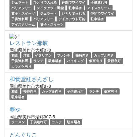
ジェラート
ひとりで入れる
仲間でワイワイ
子供連れ可
バリアフリー
テイクアウト可能
駐車場有
アイスクリーム
菓子・スイーツ
ジェラート
ひとりで入れる
仲間でワイワイ
子供連れ可
バリアフリー
テイクアウト可能
駐車場有
アイスクリーム
菓子・スイーツ
レストラン那岐
岡山県美作市大町878
和食
洋食
イタリアン
フレンチ
接待向き
カップル向き
子供連れ可
ランチ
駐車場有
バイキング
個室有り
景観良好
カラオケ有り
和食堂紅さんざし
岡山県美作市大町878
和食
接待向き
カップル向き
子供連れ可
ランチ
個室有り
駐車場有
夢や
岡山県美作市湯郷907-5
ラーメン
子供連れ可
ランチ
駐車場有
どんぐりこ