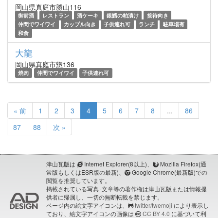
岡山県真庭市勝山116
御前酒
レストラン
酒ケーキ
銀鱈の粕漬け
接待向き
仲間でワイワイ
カップル向き
子供連れ可
ランチ
駐車場有
和食
大龍
岡山県真庭市惣136
焼肉
仲間でワイワイ
子供連れ可
« 前
1
2
3
4
5
6
7
8
...
86
87
88
次 »
津山瓦版は
Internet Explorer(8以上)、
Mozilla Firefox(通
常版もしくはESR版の最新)、
Google Chrome(最新版)での
閲覧を推奨しています。
掲載されている写真･文章等の著作権は津山瓦版または情報提
供者に帰属し、一切の無断転載を禁じます。
ページ内の絵文字アイコンは、
twitter/twemoji
により表示し
ており、絵文字アイコンの画像は
CC BY 4.0
に基づいて利