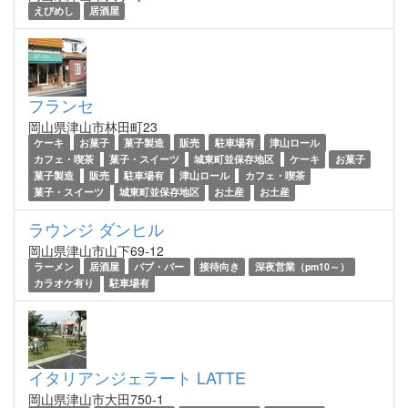
えびめし
居酒屋
フランセ
岡山県津山市林田町23
ケーキ
お菓子
菓子製造
販売
駐車場有
津山ロール
カフェ・喫茶
菓子・スイーツ
城東町並保存地区
ケーキ
お菓子
菓子製造
販売
駐車場有
津山ロール
カフェ・喫茶
菓子・スイーツ
城東町並保存地区
お土産
お土産
ラウンジ ダンヒル
岡山県津山市山下69-12
ラーメン
居酒屋
パブ・バー
接待向き
深夜営業（pm10～）
カラオケ有り
駐車場有
イタリアンジェラート LATTE
岡山県津山市大田750-1