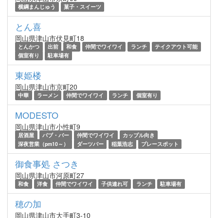
横綱まんじゅう
菓子・スイーツ
とん喜
岡山県津山市伏見町18
とんかつ
出前
和食
仲間でワイワイ
ランチ
テイクアウト可能
個室有り
駐車場有
東姫楼
岡山県津山市京町20
中華
ラーメン
仲間でワイワイ
ランチ
個室有り
MODESTO
岡山県津山市小性町9
居酒屋
パブ・バー
仲間でワイワイ
カップル向き
深夜営業（pm10～）
ダーツバー
稲葉浩志
プレースポット
御食事処 さつき
岡山県津山市河原町27
和食
洋食
仲間でワイワイ
子供連れ可
ランチ
駐車場有
穂の加
岡山県津山市大手町3-10