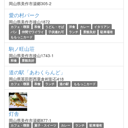
岡山県美作市湯郷305-2
愛の村パーク
岡山県美作市後山1872
カフェ・喫茶
和食
うどん・そば
洋食
カレー
イタリアン
パン
仲間でワイワイ
子供連れ可
ランチ
景観良好
駐車場有
ももっこカード
駒ノ旺山荘
岡山県美作市後山1743-1
和食
景観良好
道の駅「あわくらんど」
岡山県英田郡西粟倉村影石418
カフェ・喫茶
和食
ランチ
道の駅
ももっこカード
灯舎
岡山県美作市湯郷877-1
カフェ・喫茶
菓子・スイーツ
カレー
ランチ
駐車場有