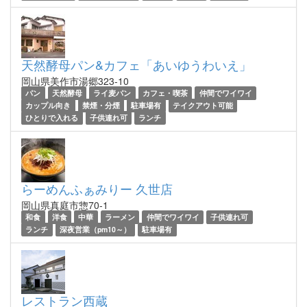
天然酵母パン&カフェ「あいゆうわいえ」
岡山県美作市湯郷323-10
パン
天然酵母
ライ麦パン
カフェ・喫茶
仲間でワイワイ
カップル向き
禁煙・分煙
駐車場有
テイクアウト可能
ひとりで入れる
子供連れ可
ランチ
らーめんふぁみりー 久世店
岡山県真庭市惣70-1
和食
洋食
中華
ラーメン
仲間でワイワイ
子供連れ可
ランチ
深夜営業（pm10～）
駐車場有
レストラン西蔵