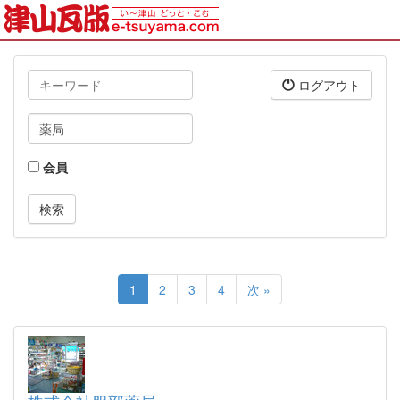
キ
ログアウト
ー
ワ
タ
ー
グ
ド
会員
1
2
3
4
次 »