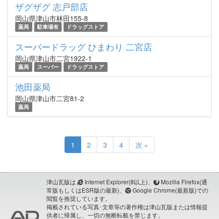
ザグザグ 志戸部店
岡山県津山市林田155-8
薬局
駐車場有
ドラッグストア
スーパードラッグ ひまわり 二宮店
岡山県津山市二宮1922-1
薬局
スーパー
ドラッグストア
池田薬局
岡山県津山市二宮81-2
薬局
1
2
3
4
次 »
津山瓦版は
Internet Explorer(8以上)、
Mozilla Firefox(通
常版もしくはESR版の最新)、
Google Chrome(最新版)での
閲覧を推奨しています。
掲載されている写真･文章等の著作権は津山瓦版または情報提
供者に帰属し、一切の無断転載を禁じます。