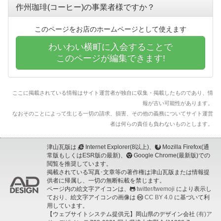
作州珈琲(コーヒー)の事業者様ですか？
このページをお店のホームページとして使えます
わいわい横町に入会することで
このページが編集できます!
ここに掲載されている情報はサイト運営者が独自に収集・掲載したものであり、情
報が古い可能性があります。
なおそのことによって生じる一切の請求、損害、その他の義務についてサイト運営
者は何らの責任も負わないものとします。
津山瓦版は
Internet Explorer(8以上)、
Mozilla Firefox(通
常版もしくはESR版の最新)、
Google Chrome(最新版)での
閲覧を推奨しています。
掲載されている写真･文章等の著作権は津山瓦版または情報提
供者に帰属し、一切の無断転載を禁じます。
ページ内の絵文字アイコンは、
twitter/twemoji
により表示し
ており、絵文字アイコンの画像は
CC BY 4.0
に基づいて利
用しています。
【ウェブサイトシステム提供元】岡山県のデザイン会社
(有)ア