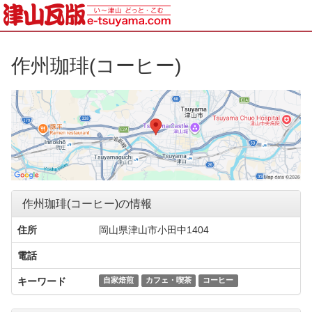
作州珈琲(コーヒー)
作州珈琲(コーヒー)の情報
住所
岡山県津山市小田中1404
電話
キーワード
自家焙煎
カフェ・喫茶
コーヒー