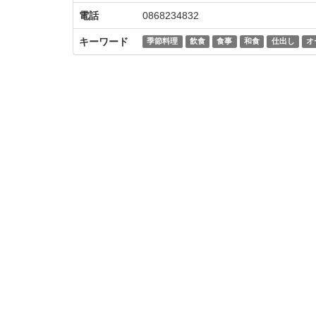
電話
0868234832
キーワード
季節料理
飲食
食事
和食
仕出し
オ