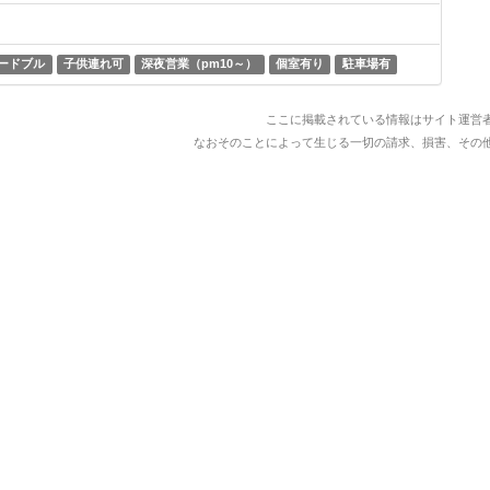
ードブル
子供連れ可
深夜営業（pm10～）
個室有り
駐車場有
ここに掲載されている情報はサイト運営
なおそのことによって生じる一切の請求、損害、その