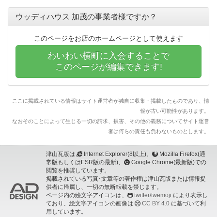
ウッディハウス 加茂の事業者様ですか？
このページをお店のホームページとして使えます
わいわい横町に入会することで
このページが編集できます!
ここに掲載されている情報はサイト運営者が独自に収集・掲載したものであり、情
報が古い可能性があります。
なおそのことによって生じる一切の請求、損害、その他の義務についてサイト運営
者は何らの責任も負わないものとします。
津山瓦版は
Internet Explorer(8以上)、
Mozilla Firefox(通
常版もしくはESR版の最新)、
Google Chrome(最新版)での
閲覧を推奨しています。
掲載されている写真･文章等の著作権は津山瓦版または情報提
供者に帰属し、一切の無断転載を禁じます。
ページ内の絵文字アイコンは、
twitter/twemoji
により表示し
ており、絵文字アイコンの画像は
CC BY 4.0
に基づいて利
用しています。