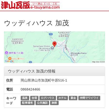
ウッディハウス 加茂
ウッディハウス 加茂の情報
住所
岡山県津山市加茂町中原516-1
電話
0868424466
キーワ
温泉
合宿
ログハウス
ホテル
宴会
仲間でワイワイ
ード
駐車場有
公共施設
旅館