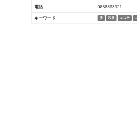
電話
0868363321
キーワード
服
和服
エステ