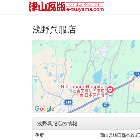
浅野呉服店
浅野呉服店の情報
住所
岡山県勝田郡奈義町滝本