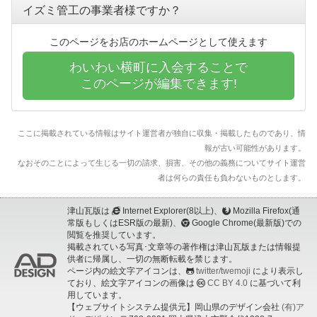
イズミ管工の事業者様ですか？
このページをお店のホームページとして使えます
わいわい横町に入会することで
このページが編集できます!
ここに掲載されている情報はサイト運営者が独自に収集・掲載したものであり、情
報が古い可能性があります。
なおそのことによって生じる一切の請求、損害、その他の義務についてサイト運営
者は何らの責任も負わないものとします。
津山瓦版は
Internet Explorer(8以上)、
Mozilla Firefox(通
常版もしくはESR版の最新)、
Google Chrome(最新版)での
閲覧を推奨しています。
掲載されている写真･文章等の著作権は津山瓦版または情報提
供者に帰属し、一切の無断転載を禁じます。
ページ内の絵文字アイコンは、
twitter/twemoji
により表示し
ており、絵文字アイコンの画像は
CC BY 4.0
に基づいて利
用しています。
【ウェブサイトシステム提供元】岡山県のデザイン会社
(有)ア