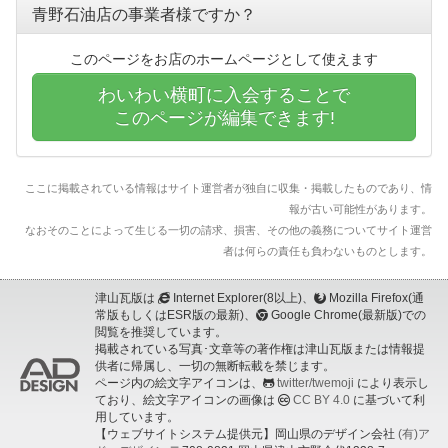
青野石油店の事業者様ですか？
このページをお店のホームページとして使えます
わいわい横町に入会することで
このページが編集できます!
ここに掲載されている情報はサイト運営者が独自に収集・掲載したものであり、情
報が古い可能性があります。
なおそのことによって生じる一切の請求、損害、その他の義務についてサイト運営
者は何らの責任も負わないものとします。
津山瓦版は
Internet Explorer(8以上)、
Mozilla Firefox(通
常版もしくはESR版の最新)、
Google Chrome(最新版)での
閲覧を推奨しています。
掲載されている写真･文章等の著作権は津山瓦版または情報提
供者に帰属し、一切の無断転載を禁じます。
ページ内の絵文字アイコンは、
twitter/twemoji
により表示し
ており、絵文字アイコンの画像は
CC BY 4.0
に基づいて利
用しています。
【ウェブサイトシステム提供元】岡山県のデザイン会社
(有)ア