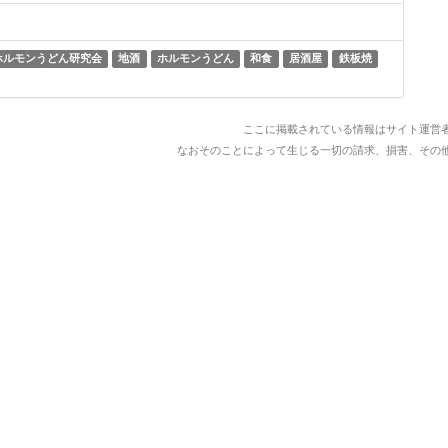
ホルモンうどん研究会
地酒
ホルモンうどん
和食
居酒屋
鉄板焼
ここに掲載されている情報はサイト運営
なおそのことによって生じる一切の請求、損害、その