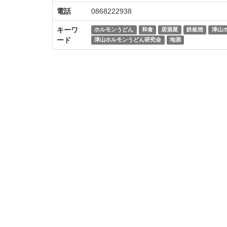
電話
0868222938
キーワ
ホルモンうどん
和食
居酒屋
鉄板焼
津山
ード
津山ホルモンうどん研究会
地酒