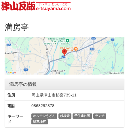
満房亭
満房亭の情報
住所
岡山県津山市杉宮739-11
電話
0868292878
キーワー
ホルモンうどん
鉄板焼
子供連れ可
ランチ
ド
駐車場有