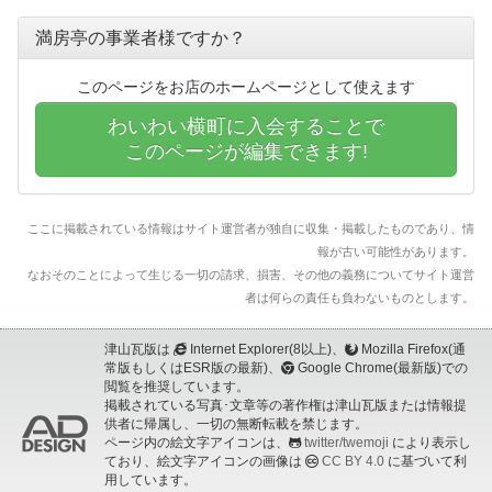
満房亭の事業者様ですか？
このページをお店のホームページとして使えます
わいわい横町に入会することで
このページが編集できます!
ここに掲載されている情報はサイト運営者が独自に収集・掲載したものであり、情
報が古い可能性があります。
なおそのことによって生じる一切の請求、損害、その他の義務についてサイト運営
者は何らの責任も負わないものとします。
津山瓦版は
Internet Explorer(8以上)、
Mozilla Firefox(通
常版もしくはESR版の最新)、
Google Chrome(最新版)での
閲覧を推奨しています。
掲載されている写真･文章等の著作権は津山瓦版または情報提
供者に帰属し、一切の無断転載を禁じます。
ページ内の絵文字アイコンは、
twitter/twemoji
により表示し
ており、絵文字アイコンの画像は
CC BY 4.0
に基づいて利
用しています。