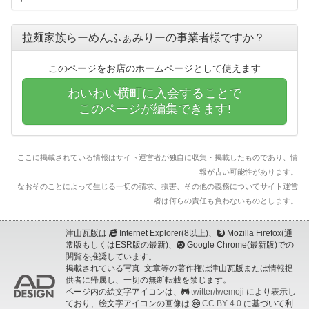
拉麺家族らーめんふぁみりーの事業者様ですか？
このページをお店のホームページとして使えます
わいわい横町に入会することで
このページが編集できます!
ここに掲載されている情報はサイト運営者が独自に収集・掲載したものであり、情
報が古い可能性があります。
なおそのことによって生じる一切の請求、損害、その他の義務についてサイト運営
者は何らの責任も負わないものとします。
津山瓦版は
Internet Explorer(8以上)、
Mozilla Firefox(通
常版もしくはESR版の最新)、
Google Chrome(最新版)での
閲覧を推奨しています。
掲載されている写真･文章等の著作権は津山瓦版または情報提
供者に帰属し、一切の無断転載を禁じます。
ページ内の絵文字アイコンは、
twitter/twemoji
により表示し
ており、絵文字アイコンの画像は
CC BY 4.0
に基づいて利