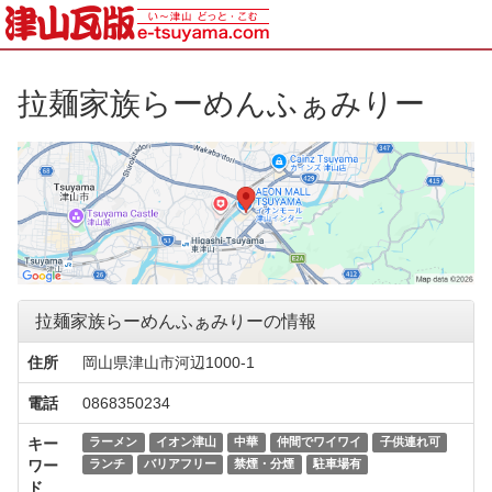
拉麺家族らーめんふぁみりー
拉麺家族らーめんふぁみりーの情報
住所
岡山県津山市河辺1000-1
電話
0868350234
キー
ラーメン
イオン津山
中華
仲間でワイワイ
子供連れ可
ワー
ランチ
バリアフリー
禁煙・分煙
駐車場有
ド