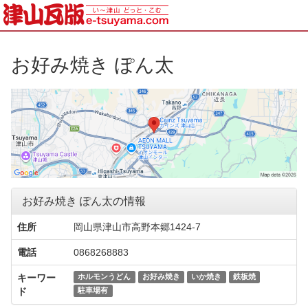
お好み焼き ぽん太
お好み焼き ぽん太の情報
住所
岡山県津山市高野本郷1424-7
電話
0868268883
キーワー
ホルモンうどん
お好み焼き
いか焼き
鉄板焼
ド
駐車場有