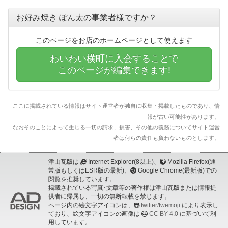
お好み焼き ぽん太の事業者様ですか？
このページをお店のホームページとして使えます
わいわい横町に入会することで
このページが編集できます!
ここに掲載されている情報はサイト運営者が独自に収集・掲載したものであり、情
報が古い可能性があります。
なおそのことによって生じる一切の請求、損害、その他の義務についてサイト運営
者は何らの責任も負わないものとします。
津山瓦版は
Internet Explorer(8以上)、
Mozilla Firefox(通
常版もしくはESR版の最新)、
Google Chrome(最新版)での
閲覧を推奨しています。
掲載されている写真･文章等の著作権は津山瓦版または情報提
供者に帰属し、一切の無断転載を禁じます。
ページ内の絵文字アイコンは、
twitter/twemoji
により表示し
ており、絵文字アイコンの画像は
CC BY 4.0
に基づいて利
用しています。