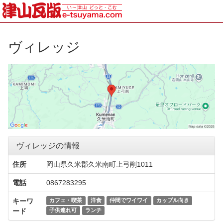
ヴィレッジ
ヴィレッジの情報
住所
岡山県久米郡久米南町上弓削1011
電話
0867283295
キーワ
カフェ・喫茶
洋食
仲間でワイワイ
カップル向き
ード
子供連れ可
ランチ