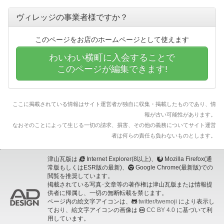
ヴィレッジの事業者様ですか？
このページをお店のホームページとして使えます
わいわい横町に入会することで
このページが編集できます!
ここに掲載されている情報はサイト運営者が独自に収集・掲載したものであり、情
報が古い可能性があります。
なおそのことによって生じる一切の請求、損害、その他の義務についてサイト運営
者は何らの責任も負わないものとします。
津山瓦版は
Internet Explorer(8以上)、
Mozilla Firefox(通
常版もしくはESR版の最新)、
Google Chrome(最新版)での
閲覧を推奨しています。
掲載されている写真･文章等の著作権は津山瓦版または情報提
供者に帰属し、一切の無断転載を禁じます。
ページ内の絵文字アイコンは、
twitter/twemoji
により表示し
ており、絵文字アイコンの画像は
CC BY 4.0
に基づいて利
用しています。