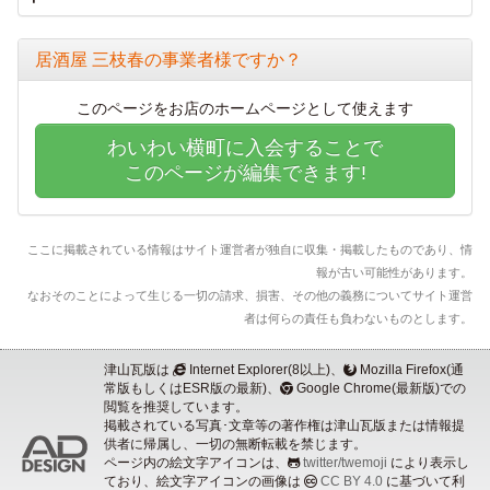
居酒屋 三枝春の事業者様ですか？
このページをお店のホームページとして使えます
わいわい横町に入会することで
このページが編集できます!
ここに掲載されている情報はサイト運営者が独自に収集・掲載したものであり、情
報が古い可能性があります。
なおそのことによって生じる一切の請求、損害、その他の義務についてサイト運営
者は何らの責任も負わないものとします。
津山瓦版は
Internet Explorer(8以上)、
Mozilla Firefox(通
常版もしくはESR版の最新)、
Google Chrome(最新版)での
閲覧を推奨しています。
掲載されている写真･文章等の著作権は津山瓦版または情報提
供者に帰属し、一切の無断転載を禁じます。
ページ内の絵文字アイコンは、
twitter/twemoji
により表示し
ており、絵文字アイコンの画像は
CC BY 4.0
に基づいて利