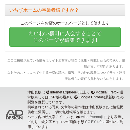
いちずホームの事業者様ですか？
このページをお店のホームページとして使えます
わいわい横町に入会することで
このページが編集できます!
ここに掲載されている情報はサイト運営者が独自に収集・掲載したものであり、情
報が古い可能性があります。
なおそのことによって生じる一切の請求、損害、その他の義務についてサイト運営
者は何らの責任も負わないものとします。
津山瓦版は
Internet Explorer(8以上)、
Mozilla Firefox(通
常版もしくはESR版の最新)、
Google Chrome(最新版)での
閲覧を推奨しています。
掲載されている写真･文章等の著作権は津山瓦版または情報提
供者に帰属し、一切の無断転載を禁じます。
ページ内の絵文字アイコンは、
twitter/twemoji
により表示し
ており、絵文字アイコンの画像は
CC BY 4.0
に基づいて利
用しています。