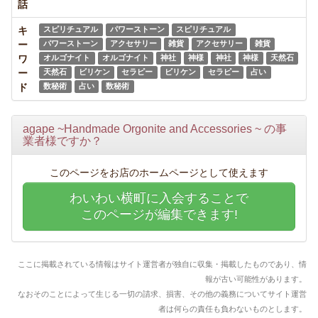
話
キ
スピリチュアル
パワーストーン
スピリチュアル
ー
パワーストーン
アクセサリー
雑貨
アクセサリー
雑貨
ワ
オルゴナイト
オルゴナイト
神社
神様
神社
神様
天然石
ー
天然石
ビリケン
セラピー
ビリケン
セラピー
占い
ド
数秘術
占い
数秘術
agape ~Handmade Orgonite and Accessories ~ の事
業者様ですか？
このページをお店のホームページとして使えます
わいわい横町に入会することで
このページが編集できます!
ここに掲載されている情報はサイト運営者が独自に収集・掲載したものであり、情
報が古い可能性があります。
なおそのことによって生じる一切の請求、損害、その他の義務についてサイト運営
者は何らの責任も負わないものとします。