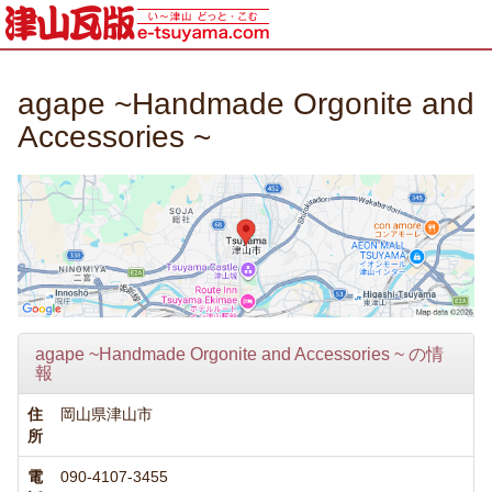
agape ~Handmade Orgonite and
Accessories ~
agape ~Handmade Orgonite and Accessories ~ の情
報
住
岡山県津山市
所
電
090-4107-3455