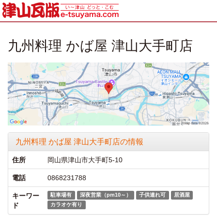
九州料理 かば屋 津山大手町店
九州料理 かば屋 津山大手町店の情報
住所
岡山県津山市大手町5-10
電話
0868231788
キーワー
駐車場有
深夜営業（pm10～）
子供連れ可
居酒屋
ド
カラオケ有り