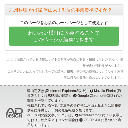
九州料理 かば屋 津山大手町店の事業者様ですか？
このページをお店のホームページとして使えます
わいわい横町に入会することで
このページが編集できます!
ここに掲載されている情報はサイト運営者が独自に収集・掲載したものであり、情
報が古い可能性があります。
なおそのことによって生じる一切の請求、損害、その他の義務についてサイト運営
者は何らの責任も負わないものとします。
津山瓦版は
Internet Explorer(8以上)、
Mozilla Firefox(通
常版もしくはESR版の最新)、
Google Chrome(最新版)での
閲覧を推奨しています。
掲載されている写真･文章等の著作権は津山瓦版または情報提
供者に帰属し、一切の無断転載を禁じます。
ページ内の絵文字アイコンは、
twitter/twemoji
により表示し
ており、絵文字アイコンの画像は
CC BY 4.0
に基づいて利
用しています。