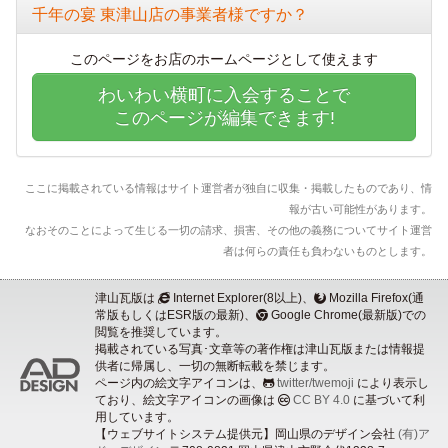
千年の宴 東津山店の事業者様ですか？
このページをお店のホームページとして使えます
わいわい横町に入会することで
このページが編集できます!
ここに掲載されている情報はサイト運営者が独自に収集・掲載したものであり、情
報が古い可能性があります。
なおそのことによって生じる一切の請求、損害、その他の義務についてサイト運営
者は何らの責任も負わないものとします。
津山瓦版は
Internet Explorer(8以上)、
Mozilla Firefox(通
常版もしくはESR版の最新)、
Google Chrome(最新版)での
閲覧を推奨しています。
掲載されている写真･文章等の著作権は津山瓦版または情報提
供者に帰属し、一切の無断転載を禁じます。
ページ内の絵文字アイコンは、
twitter/twemoji
により表示し
ており、絵文字アイコンの画像は
CC BY 4.0
に基づいて利
用しています。
【ウェブサイトシステム提供元】岡山県のデザイン会社
(有)ア