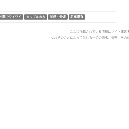
仲間でワイワイ
カップル向き
禁煙・分煙
駐車場有
ここに掲載されている情報はサイト運営
なおそのことによって生じる一切の請求、損害、その