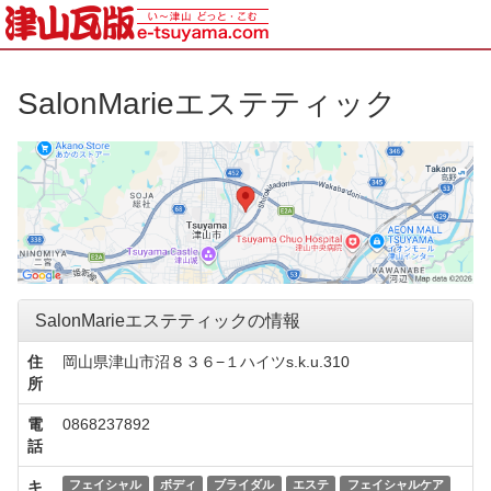
SalonMarieエステティック
SalonMarieエステティックの情報
住
岡山県津山市沼８３６−１ハイツs.k.u.310
所
電
0868237892
話
キ
フェイシャル
ボディ
ブライダル
エステ
フェイシャルケア