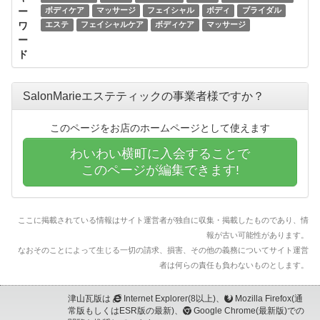
ー
ボディケア
マッサージ
フェイシャル
ボディ
ブライダル
ワ
エステ
フェイシャルケア
ボディケア
マッサージ
ー
ド
SalonMarieエステティックの事業者様ですか？
このページをお店のホームページとして使えます
わいわい横町に入会することで
このページが編集できます!
ここに掲載されている情報はサイト運営者が独自に収集・掲載したものであり、情
報が古い可能性があります。
なおそのことによって生じる一切の請求、損害、その他の義務についてサイト運営
者は何らの責任も負わないものとします。
津山瓦版は
Internet Explorer(8以上)、
Mozilla Firefox(通
常版もしくはESR版の最新)、
Google Chrome(最新版)での