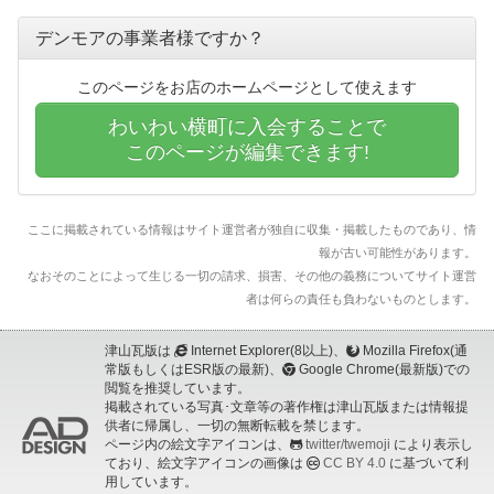
デンモアの事業者様ですか？
このページをお店のホームページとして使えます
わいわい横町に入会することで
このページが編集できます!
ここに掲載されている情報はサイト運営者が独自に収集・掲載したものであり、情
報が古い可能性があります。
なおそのことによって生じる一切の請求、損害、その他の義務についてサイト運営
者は何らの責任も負わないものとします。
津山瓦版は
Internet Explorer(8以上)、
Mozilla Firefox(通
常版もしくはESR版の最新)、
Google Chrome(最新版)での
閲覧を推奨しています。
掲載されている写真･文章等の著作権は津山瓦版または情報提
供者に帰属し、一切の無断転載を禁じます。
ページ内の絵文字アイコンは、
twitter/twemoji
により表示し
ており、絵文字アイコンの画像は
CC BY 4.0
に基づいて利
用しています。