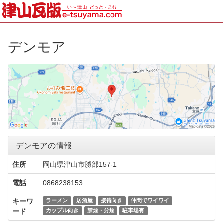
デンモア
デンモアの情報
住所
岡山県津山市勝部157-1
電話
0868238153
キーワ
ラーメン
居酒屋
接待向き
仲間でワイワイ
ード
カップル向き
禁煙・分煙
駐車場有