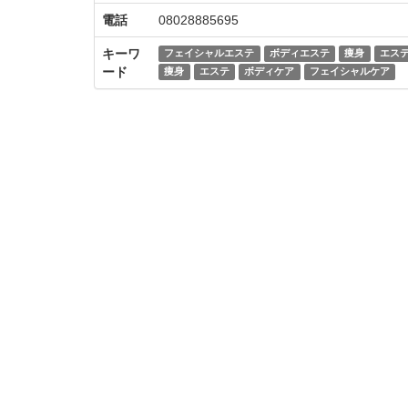
電話
08028885695
キーワ
フェイシャルエステ
ボディエステ
痩身
エス
ード
痩身
エステ
ボディケア
フェイシャルケア