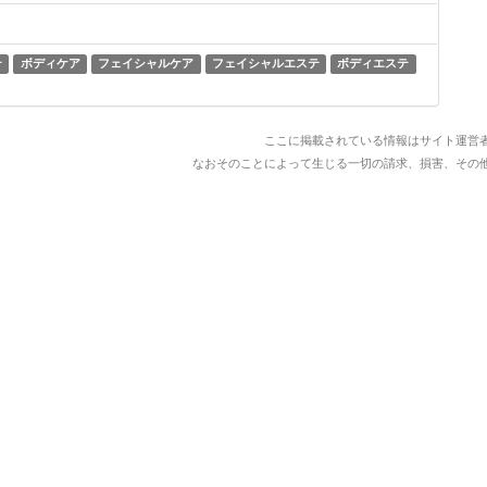
テ
ボディケア
フェイシャルケア
フェイシャルエステ
ボディエステ
ここに掲載されている情報はサイト運営
なおそのことによって生じる一切の請求、損害、その