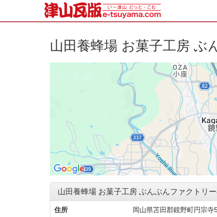
山田養蜂場 お菓子工房 
山田養蜂場 お菓子工房 ぶんぶんファクトリ
住所
岡山県苫田郡鏡野町円宗寺5