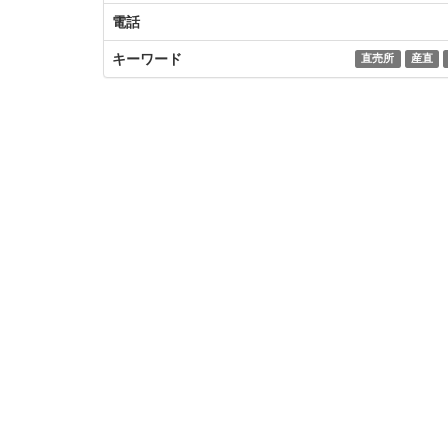
電話
キーワード
直売所
産直