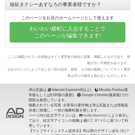
福祉タクシーあすなろの事業者様ですか？
このページをお店のホームページとして使えます
わいわい横町に入会することで
このページが編集できます!
ここに掲載されている情報はサイト運営者が独自に収集・掲載したものであり、情
報が古い可能性があります。
なおそのことによって生じる一切の請求、損害、その他の義務についてサイト運営
者は何らの責任も負わないものとします。
津山瓦版は
Internet Explorer(8以上)、
Mozilla Firefox(通
常版もしくはESR版の最新)、
Google Chrome(最新版)での
閲覧を推奨しています。
掲載されている写真･文章等の著作権は津山瓦版または情報提
供者に帰属し、一切の無断転載を禁じます。
ページ内の絵文字アイコンは、
twitter/twemoji
により表示し
ており、絵文字アイコンの画像は
CC BY 4.0
に基づいて利
用しています。
【ウェブサイトシステム提供元】岡山県のデザイン会社
(有)ア