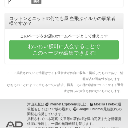
ド
修繕
コットンとニットの何でも屋 空飛ぶイルカの事業者
様ですか？
このページをお店のホームページとして使えます
わいわい横町に入会することで
このページが編集できます!
ここに掲載されている情報はサイト運営者が独自に収集・掲載したものであり、情
報が古い可能性があります。
なおそのことによって生じる一切の請求、損害、その他の義務についてサイト運営
者は何らの責任も負わないものとします。
津山瓦版は
Internet Explorer(8以上)、
Mozilla Firefox(通
常版もしくはESR版の最新)、
Google Chrome(最新版)での
閲覧を推奨しています。
掲載されている写真･文章等の著作権は津山瓦版または情報提
供者に帰属し、一切の無断転載を禁じます。