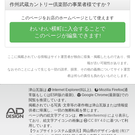
作州武蔵カントリー倶楽部の事業者様ですか？
このページをお店のホームページとして使えます
わいわい横町に入会することで
このページが編集できます!
ここに掲載されている情報はサイト運営者が独自に収集・掲載したものであり、情
報が古い可能性があります。
なおそのことによって生じる一切の請求、損害、その他の義務についてサイト運営
者は何らの責任も負わないものとします。
津山瓦版は
Internet Explorer(8以上)、
Mozilla Firefox(通
常版もしくはESR版の最新)、
Google Chrome(最新版)での
閲覧を推奨しています。
掲載されている写真･文章等の著作権は津山瓦版または情報提
供者に帰属し、一切の無断転載を禁じます。
ページ内の絵文字アイコンは、
twitter/twemoji
により表示し
ており、絵文字アイコンの画像は
CC BY 4.0
に基づいて利
用しています。
【ウェブサイトシステム提供元】岡山県のデザイン会社
(有)ア