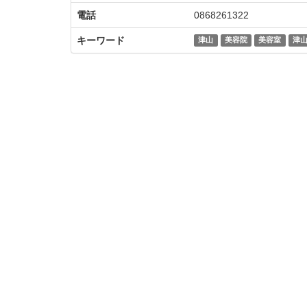
電話
0868261322
キーワード
津山
美容院
美容室
津