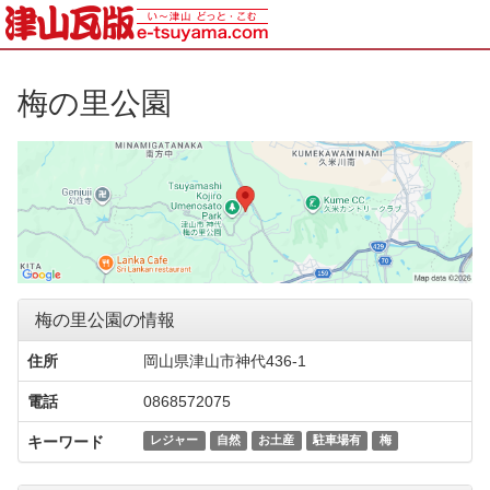
梅の里公園
梅の里公園の情報
住所
岡山県津山市神代436-1
電話
0868572075
キーワード
レジャー
自然
お土産
駐車場有
梅