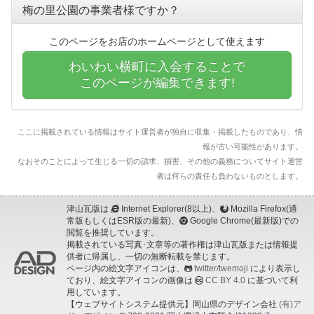
梅の里公園の事業者様ですか？
このページをお店のホームページとして使えます
わいわい横町に入会することで
このページが編集できます!
ここに掲載されている情報はサイト運営者が独自に収集・掲載したものであり、情
報が古い可能性があります。
なおそのことによって生じる一切の請求、損害、その他の義務についてサイト運営
者は何らの責任も負わないものとします。
津山瓦版は
Internet Explorer(8以上)、
Mozilla Firefox(通
常版もしくはESR版の最新)、
Google Chrome(最新版)での
閲覧を推奨しています。
掲載されている写真･文章等の著作権は津山瓦版または情報提
供者に帰属し、一切の無断転載を禁じます。
ページ内の絵文字アイコンは、
twitter/twemoji
により表示し
ており、絵文字アイコンの画像は
CC BY 4.0
に基づいて利
用しています。
【ウェブサイトシステム提供元】岡山県のデザイン会社
(有)ア